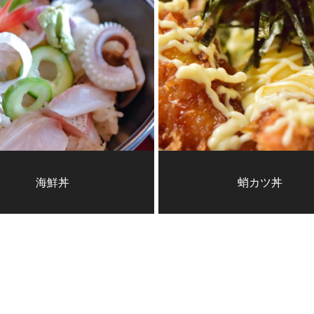
海鮮丼
蛸カツ丼