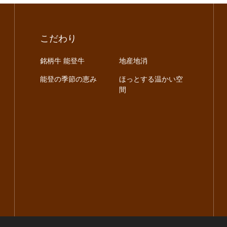
こだわり
銘柄牛 能登牛
地産地消
能登の季節の恵み
ほっとする温かい空
間