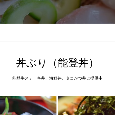
丼ぶり（能登丼）
能登牛ステーキ丼、海鮮丼、タコかつ丼ご提供中