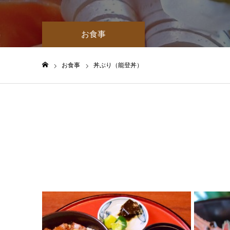
お食事
お食事
丼ぶり（能登丼）
ホーム