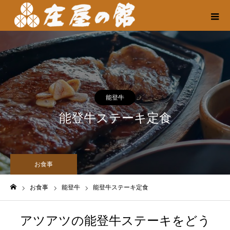
能登牛
能登牛ステーキ定食
お食事
お食事
能登牛
能登牛ステーキ定食
ホーム
アツアツの能登牛ステーキをどう