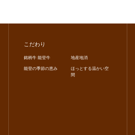
こだわり
銘柄牛 能登牛
地産地消
能登の季節の恵み
ほっとする温かい空
間