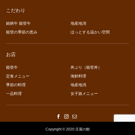
こだわり
銘柄牛 能登牛
地産地消
能登の季節の恵み
ほっとする温かい空間
お店
能登牛
丼ぶり（能登丼）
定食メニュー
海鮮料理
季節の料理
地産地消
一品料理
女子旅メニュー
Copyright © 2020 庄屋の館